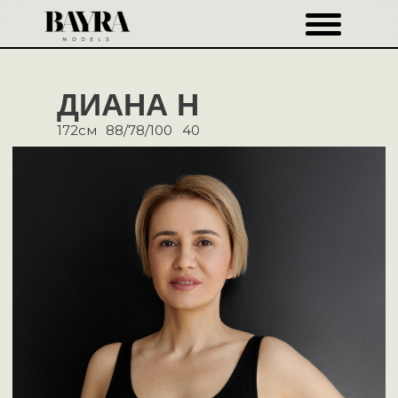
ДИАНА Н
172см
88/78/100
40
Рост
172см
Бюст
88см
Талия
78см
Бедра
100см
Обувь
40