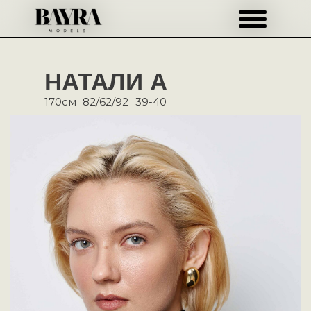
НАТАЛИ А
170см
82/62/92
39-40
Рост
170см
Бюст
82см
Талия
62см
Бедра
92см
Обувь
39-
40