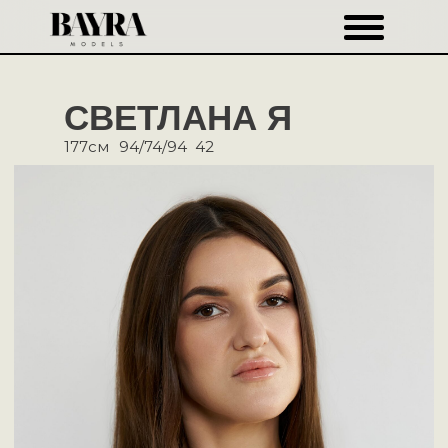
СВЕТЛАНА Я
177см
94/74/94
42
Рост
177см
Бюст
94см
Талия
74см
Бедра
94см
Обувь
42